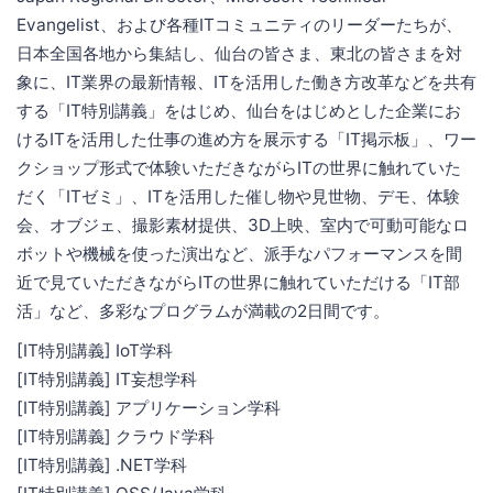
Evangelist、および各種ITコミュニティのリーダーたちが、
日本全国各地から集結し、仙台の皆さま、東北の皆さまを対
象に、IT業界の最新情報、ITを活用した働き方改革などを共有
する「IT特別講義」をはじめ、仙台をはじめとした企業にお
けるITを活用した仕事の進め方を展示する「IT掲示板」、ワー
クショップ形式で体験いただきながらITの世界に触れていた
だく「ITゼミ」、ITを活用した催し物や見世物、デモ、体験
会、オブジェ、撮影素材提供、3D上映、室内で可動可能なロ
ボットや機械を使った演出など、派手なパフォーマンスを間
近で見ていただきながらITの世界に触れていただける「IT部
活」など、多彩なプログラムが満載の2日間です。
[IT特別講義] IoT学科
[IT特別講義] IT妄想学科
[IT特別講義] アプリケーション学科
[IT特別講義] クラウド学科
[IT特別講義] .NET学科