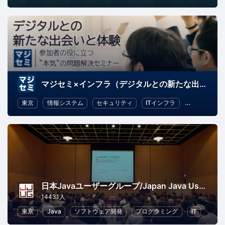
マジセミ×インフラ（デジタルとの新たな出会いと体験）
東京
情報システム
セキュリティ
ITインフラ
オープンソー
日本Javaユーザーグループ/Japan Java User Group
14431人
東京
Java
ソフトウェア開発
プログラミング
IT